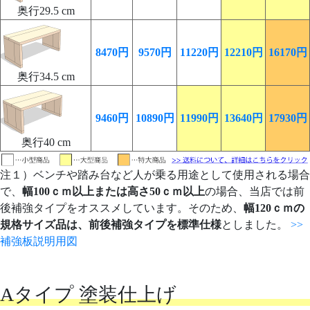
奥行29.5 cm
8470円
9570円
11220円
12210円
16170円
奥行34.5 cm
9460円
10890円
11990円
13640円
17930円
奥行40 cm
注１）ベンチや踏み台など人が乗る用途として使用される場合
で、
幅100ｃｍ以上または高さ50ｃｍ以上
の場合、当店では前
後補強タイプをオススメしています。そのため、
幅120ｃｍの
規格サイズ品は、前後補強タイプを標準仕様
としました。
>>
補強板説明用図
Aタイプ 塗装仕上げ