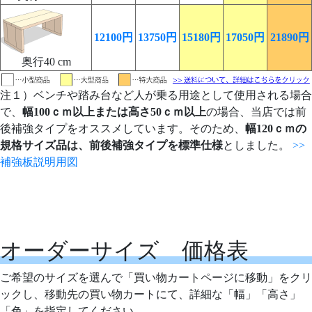
12100円
13750円
15180円
17050円
21890円
奥行40 cm
注１）ベンチや踏み台など人が乗る用途として使用される場合
で、
幅100ｃｍ以上または高さ50ｃｍ以上
の場合、当店では前
後補強タイプをオススメしています。そのため、
幅120ｃｍの
規格サイズ品は、前後補強タイプを標準仕様
としました。
>>
補強板説明用図
オーダーサイズ 価格表
ご希望のサイズを選んで「買い物カートページに移動」をクリ
ックし、移動先の買い物カートにて、詳細な「幅」「高さ」
「色」を指定してください。