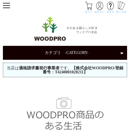
カート
ログイン
ガイド
サンプル
カテゴリ -CATEGORY-
当店は
適格請求書発行事業者
です。
【株式会社WOODPRO/登録
番号：T4240001028211】