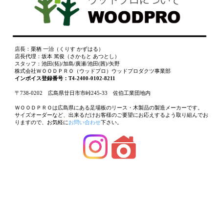
店長：栗栖 一治（くりす かずはる）
店長代理：坂本 篤俊（さかもと あつとし）
スタッフ：池田(拓)/加島/廣瀬/池田(茜)/矢野
株式会社ＷＯＯＤＰＲＯ（ウッドプロ）ウッドプロダクツ事業部
インボイス登録番号：T4-2400-0102-8211
〒738-0202 広島県廿日市市峠245-33 佐伯工業団地内
ＷＯＯＤＰＲＯは広島県にある足場板のリース・木製品の製造メーカーです。
サイズオーダーなど、出来るだけお客様のご要望にお応えするよう取り組んでお
りますので、お気軽に
お問い合わせ
下さい。