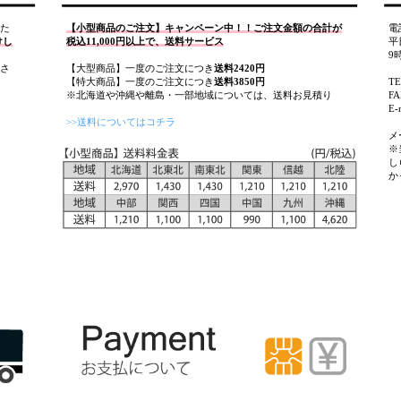
た
【小型商品のご注文】キャンペーン中！！ご注文金額の合計が
電
けし
税込11,000円以上で、送料サービス
平
9
さ
【大型商品】一度のご注文につき
送料2420円
【特大商品】一度のご注文につき
送料3850円
T
※北海道や沖縄や離島・一部地域については、送料お見積り
FA
E-
>>送料についてはコチラ
メ
※
し
か