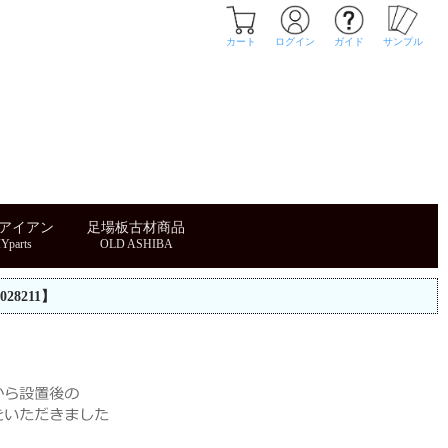
カート
ログイン
ガイド
サンプル
・アイアン
足場板古材商品
28211】