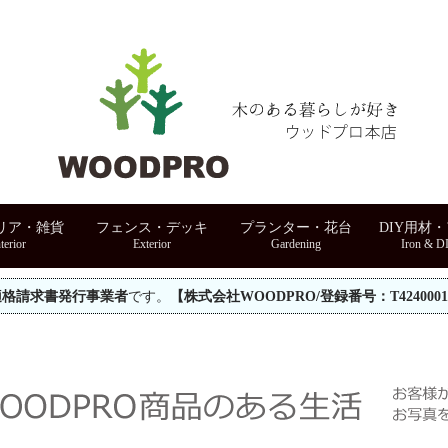
リア・雑貨
フェンス・デッキ
プランター・花台
DIY用材
適格請求書発行事業者
です。
【株式会社WOODPRO/登録番号：T42400010