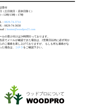
話受付
日（土日祝日・店休日除く）
時～12時/13時～17時
EL：
0829-74-3714
X：0829-74-3658
mail：
honten@woodpro21.com
ールの受け付けは24時間行っております。
当店でメールが確認できた場合は、2営業日以内に必ず何か
らのご連絡を差し上げておりますが、 もしも何も連絡がな
った場合は、
コチラ
をご確認下さい。