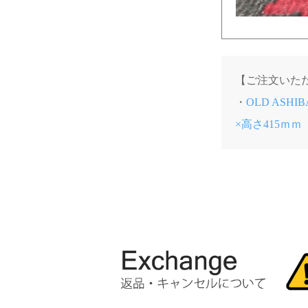
【ご注文いた
・
OLD AS
×高さ415ｍｍ