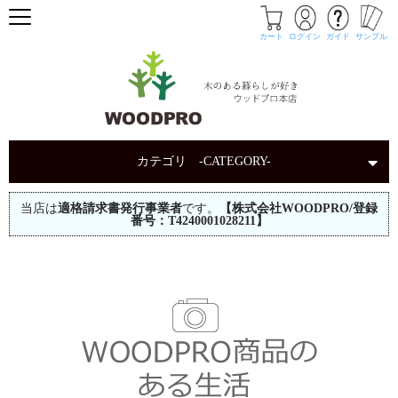
カート
ログイン
ガイド
サンプル
カテゴリ -CATEGORY-
当店は
適格請求書発行事業者
です。
【株式会社WOODPRO/登録
番号：T4240001028211】