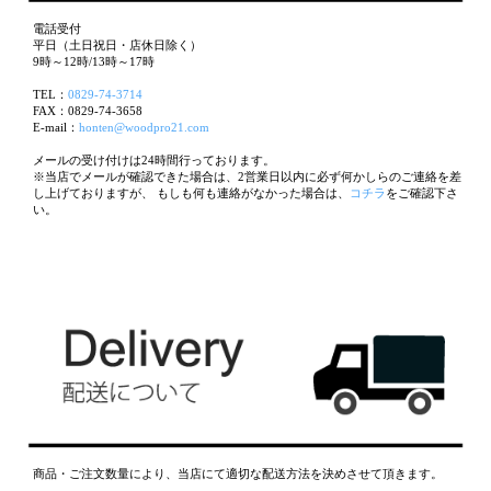
電話受付
平日（土日祝日・店休日除く）
9時～12時/13時～17時
TEL：
0829-74-3714
FAX：0829-74-3658
E-mail：
honten@woodpro21.com
メールの受け付けは24時間行っております。
※当店でメールが確認できた場合は、2営業日以内に必ず何かしらのご連絡を差
し上げておりますが、 もしも何も連絡がなかった場合は、
コチラ
をご確認下さ
い。
商品・ご注文数量により、当店にて適切な配送方法を決めさせて頂きます。