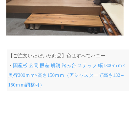
【ご注文いただいた商品】色はすべてハニー
・
国産杉 玄関 段差 解消 踏み台 ステップ 幅1300ｍｍ×
奥行300ｍｍ×高さ150ｍｍ（アジャスターで高さ132～
150ｍｍ調整可）