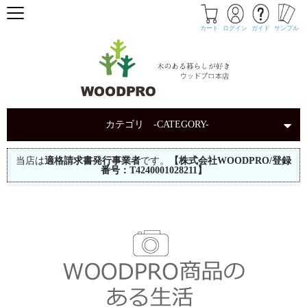
カート
ログイン
ガイド
サンプル
カテゴリ -CATEGORY-
当店は
適格請求書発行事業者
です。
【株式会社WOODPRO/登録
番号：T4240001028211】