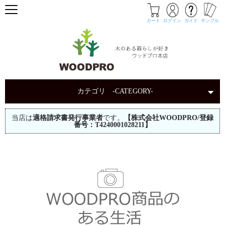
カート
ログイン
ガイド
サンプル
カテゴリ -CATEGORY-
当店は
適格請求書発行事業者
です。
【株式会社WOODPRO/登録
番号：T4240001028211】