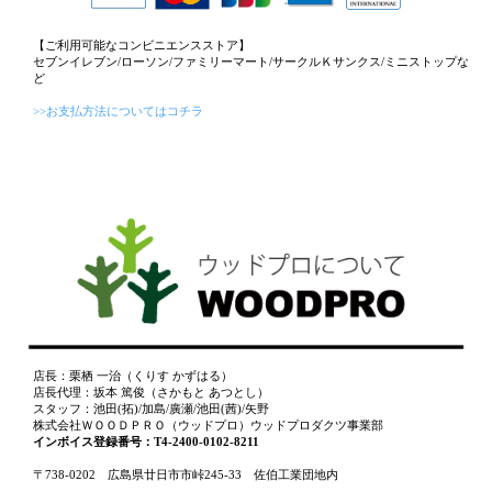
【ご利用可能なコンビニエンスストア】
セブンイレブン/ローソン/ファミリーマート/サークルＫサンクス/ミニストップな
ど
>>お支払方法についてはコチラ
店長：栗栖 一治（くりす かずはる）
店長代理：坂本 篤俊（さかもと あつとし）
スタッフ：池田(拓)/加島/廣瀬/池田(茜)/矢野
株式会社ＷＯＯＤＰＲＯ（ウッドプロ）ウッドプロダクツ事業部
インボイス登録番号：T4-2400-0102-8211
〒738-0202 広島県廿日市市峠245-33 佐伯工業団地内