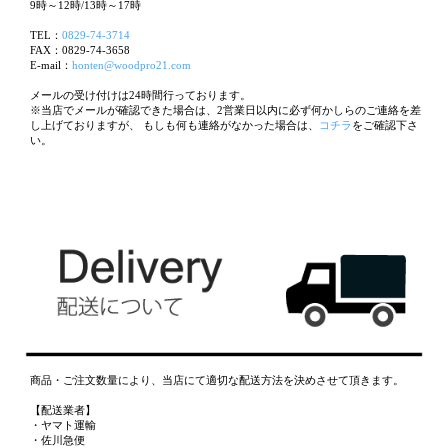
9時～12時/13時～17時
TEL：
0829-74-3714
FAX：0829-74-3658
E-mail：
honten@woodpro21.com
メールの受け付けは24時間行っております。
※当店でメールが確認できた場合は、2営業日以内に必ず何かしらのご連絡を差
し上げておりますが、 もしも何も連絡がなかった場合は、
コチラ
をご確認下さ
い。
商品・ご注文数量により、当店にて適切な配送方法を決めさせて頂きます。
【配送業者】
・ヤマト運輸
・佐川急便