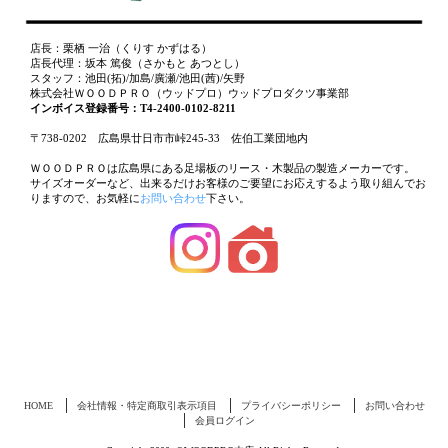
店長：栗栖 一治（くりす かずはる）
店長代理：坂本 篤俊（さかもと あつとし）
スタッフ：池田(拓)/加島/廣瀬/池田(茜)/矢野
株式会社ＷＯＯＤＰＲＯ（ウッドプロ）ウッドプロダクツ事業部
インボイス登録番号：T4-2400-0102-8211
〒738-0202 広島県廿日市市峠245-33 佐伯工業団地内
ＷＯＯＤＰＲＯは広島県にある足場板のリース・木製品の製造メーカーです。
サイズオーダーなど、出来るだけお客様のご要望にお応えするよう取り組んでお
りますので、お気軽に
お問い合わせ
下さい。
HOME
会社情報・特定商取引表示項目
プライバシーポリシー
お問い合わせ
会員ログイン