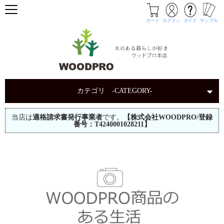
カート
ログイン
ガイド
サンプル
カテゴリ -CATEGORY-
当店は
適格請求書発行事業者
です。
【株式会社WOODPRO/登録
番号：T4240001028211】