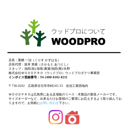
店長：栗栖 一治（くりす かずはる）
店長代理：坂本 篤俊（さかもと あつとし）
スタッフ：池田(拓)/加島/廣瀬/池田(茜)/矢野
株式会社ＷＯＯＤＰＲＯ（ウッドプロ）ウッドプロダクツ事業部
インボイス登録番号：T4-2400-0102-8211
〒738-0202 広島県廿日市市峠245-33 佐伯工業団地内
ＷＯＯＤＰＲＯは広島県にある足場板のリース・木製品の製造メーカーです。
サイズオーダーなど、出来るだけお客様のご要望にお応えするよう取り組んでお
りますので、お気軽に
お問い合わせ
下さい。