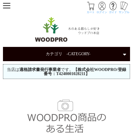
カート
ログイン
ガイド
サンプル
カテゴリ -CATEGORY-
当店は
適格請求書発行事業者
です。
【株式会社WOODPRO/登録
番号：T4240001028211】