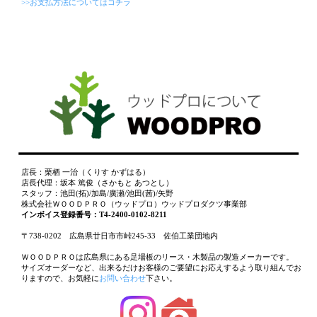
>>お支払方法についてはコチラ
店長：栗栖 一治（くりす かずはる）
店長代理：坂本 篤俊（さかもと あつとし）
スタッフ：池田(拓)/加島/廣瀬/池田(茜)/矢野
株式会社ＷＯＯＤＰＲＯ（ウッドプロ）ウッドプロダクツ事業部
インボイス登録番号：T4-2400-0102-8211
〒738-0202 広島県廿日市市峠245-33 佐伯工業団地内
ＷＯＯＤＰＲＯは広島県にある足場板のリース・木製品の製造メーカーです。
サイズオーダーなど、出来るだけお客様のご要望にお応えするよう取り組んでお
りますので、お気軽に
お問い合わせ
下さい。