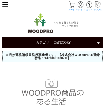
カート
ログイン
ガイド
サンプル
カテゴリ -CATEGORY-
当店は
適格請求書発行事業者
です。
【株式会社WOODPRO/登録
番号：T4240001028211】