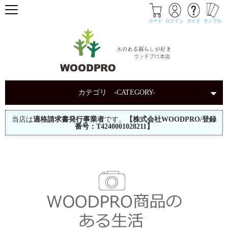
カート
ログイン
ガイド
サンプル
カテゴリ -CATEGORY-
当店は
適格請求書発行事業者
です。
【株式会社WOODPRO/登録
番号：T4240001028211】