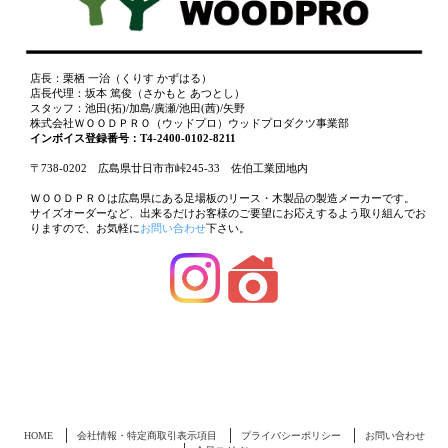
店長：栗栖 一治（くりす かずはる）
店長代理：坂本 篤俊（さかもと あつとし）
スタッフ：池田(拓)/加島/廣瀬/池田(茜)/矢野
株式会社ＷＯＯＤＰＲＯ（ウッドプロ）ウッドプロダクツ事業部
インボイス登録番号：T4-2400-0102-8211
〒738-0202 広島県廿日市市峠245-33 佐伯工業団地内
ＷＯＯＤＰＲＯは広島県にある足場板のリース・木製品の製造メーカーです。
サイズオーダーなど、出来るだけお客様のご要望にお応えするよう取り組んでお
りますので、お気軽に
お問い合わせ
下さい。
HOME
会社情報・特定商取引表示項目
プライバシーポリシー
お問い合わせ