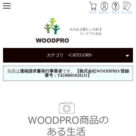
カート
ログイン
ガイド
サンプル
カテゴリ -CATEGORY-
当店は
適格請求書発行事業者
です。
【株式会社WOODPRO/登録
番号：T4240001028211】