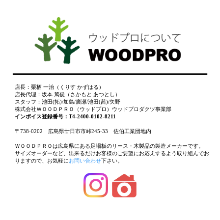
店長：栗栖 一治（くりす かずはる）
店長代理：坂本 篤俊（さかもと あつとし）
スタッフ：池田(拓)/加島/廣瀬/池田(茜)/矢野
株式会社ＷＯＯＤＰＲＯ（ウッドプロ）ウッドプロダクツ事業部
インボイス登録番号：T4-2400-0102-8211
〒738-0202 広島県廿日市市峠245-33 佐伯工業団地内
ＷＯＯＤＰＲＯは広島県にある足場板のリース・木製品の製造メーカーです。
サイズオーダーなど、出来るだけお客様のご要望にお応えするよう取り組んでお
りますので、お気軽に
お問い合わせ
下さい。