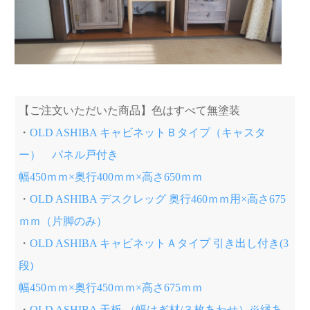
【ご注文いただいた商品】色はすべて無塗装
・
OLD ASHIBA キャビネットＢタイプ（キャスタ
ー） パネル戸付き
幅450ｍｍ×奥行400ｍｍ×高さ650ｍｍ
・
OLD ASHIBA デスクレッグ 奥行460ｍｍ用×高さ675
ｍｍ（片脚のみ）
・
OLD ASHIBA キャビネットＡタイプ 引き出し付き(3
段)
幅450ｍｍ×奥行450ｍｍ×高さ675ｍｍ
・
OLD ASHIBA 天板 （幅はぎ材/３枚あわせ）※縁あ