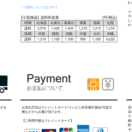
E-
>>送料についてはコチラ
メ
※
し
か
させ
お支払方法はクレジットカード/コンビニ決済/銀行振込/代金引
店
換などからお選び頂けます。
店
ス
【ご利用可能なクレジットカード】
株
部
イ