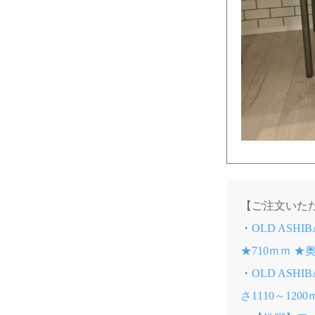
【ご注文いた
・
OLD ASH
★710ｍｍ 
・
OLD ASH
さ1110～120