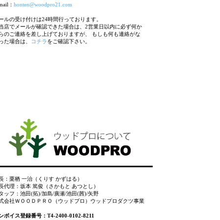
mail：
honten@woodpro21.com
ールの受け付けは24時間行っております。
当店でメールが確認できた場合は、2営業日以内に必ず何か
らのご連絡を差し上げておりますが、 もしも何も連絡がな
った場合は、
コチラ
をご確認下さい。
長：栗栖 一治（くりす かずはる）
長代理：坂本 篤俊（さかもと あつとし）
タッフ：池田(拓)/加島/廣瀬/池田(茜)/矢野
式会社ＷＯＯＤＰＲＯ（ウッドプロ）ウッドプロダクツ事業
ンボイス登録番号：T4-2400-0102-8211