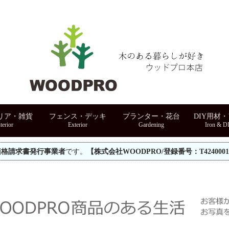
リア・雑貨
フェンス・デッキ
プランター・花台
DIY用材
適格請求書発行事業者
です。
【株式会社WOODPRO/登録番号：T42400010