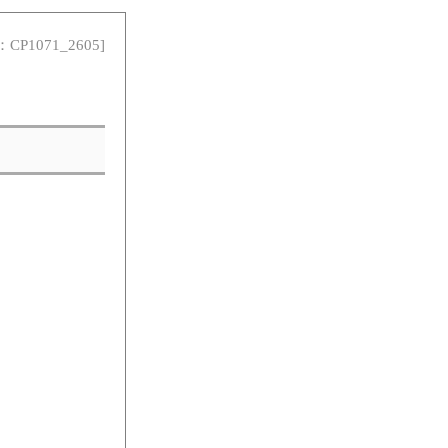
：CP1071_2605]
。