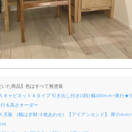
だいた商品】色はすべて無塗装
IBA キャビネットＡタイプ 引き出し付き(3段) 幅450ｍｍ×奥行★
★奥行＆高さオーダー
IBA 天板 （幅はぎ材/３枚あわせ）【アイアンエンド】 厚35ｍｍ×
0ｍｍ