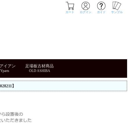
カート
ログイン
ガイド
サンプル
・アイアン
足場板古材商品
28211】