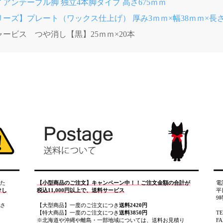
アンテーブル脚 独立4本脚タイプ 高さ675ｍｍ
ーズ】プレート（ワックス仕上げ） 厚み3ｍｍ×幅38ｍｍ×長さ
ービス つや消し【黒】25ｍｍ×20本
た
【小型商品のご注文】キャンペーン中！！ご注文金額の合計が
電
けし
税込11,000円以上で、送料サービス
平
9
さ
【大型商品】一度のご注文につき
送料2420円
【特大商品】一度のご注文につき
送料3850円
T
※北海道や沖縄や離島・一部地域については、送料お見積り
FA