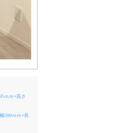
595ｍｍ×高さ
幅590ｍｍ×長