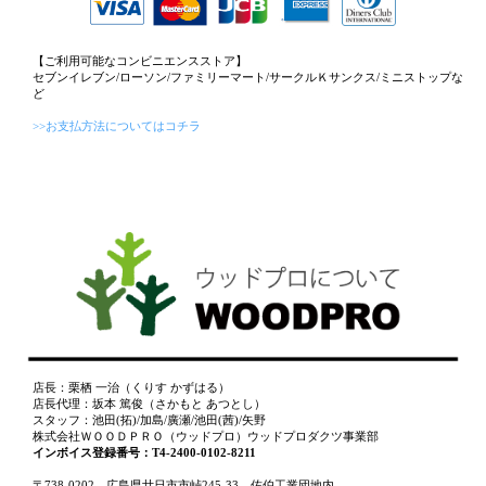
【ご利用可能なコンビニエンスストア】
セブンイレブン/ローソン/ファミリーマート/サークルＫサンクス/ミニストップな
ど
>>お支払方法についてはコチラ
店長：栗栖 一治（くりす かずはる）
店長代理：坂本 篤俊（さかもと あつとし）
スタッフ：池田(拓)/加島/廣瀬/池田(茜)/矢野
株式会社ＷＯＯＤＰＲＯ（ウッドプロ）ウッドプロダクツ事業部
インボイス登録番号：T4-2400-0102-8211
〒738-0202 広島県廿日市市峠245-33 佐伯工業団地内