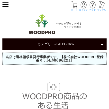
カート
ログイン
ガイド
サンプル
カテゴリ -CATEGORY-
当店は
適格請求書発行事業者
です。
【株式会社WOODPRO/登録
番号：T4240001028211】