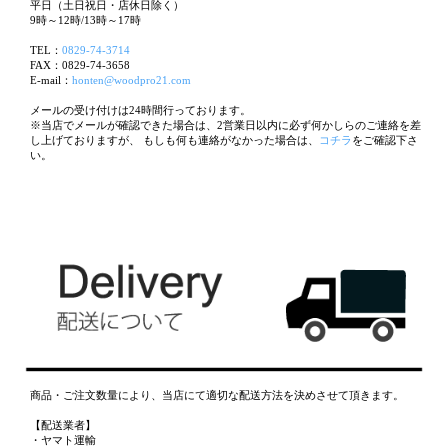
平日（土日祝日・店休日除く）
9時～12時/13時～17時
TEL：
0829-74-3714
FAX：0829-74-3658
E-mail：
honten@woodpro21.com
メールの受け付けは24時間行っております。
※当店でメールが確認できた場合は、2営業日以内に必ず何かしらのご連絡を差
し上げておりますが、 もしも何も連絡がなかった場合は、
コチラ
をご確認下さ
い。
商品・ご注文数量により、当店にて適切な配送方法を決めさせて頂きます。
【配送業者】
・ヤマト運輸