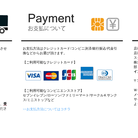
させ
お支払方法はクレジットカード/コンビニ決済/銀行振込/代金引
店
換などからお選び頂けます。
店
ス
【ご利用可能なクレジットカード】
株
部
イ
〒
Ｗ
【ご利用可能なコンビニエンスストア】
メ
セブンイレブン/ローソン/ファミリーマート/サークルＫサンク
サ
ス/ミニストップなど
、
受
よ
ださ
>>お支払方法についてはコチラ