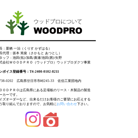
長：栗栖 一治（くりす かずはる）
長代理：坂本 篤俊（さかもと あつとし）
タッフ：池田(拓)/加島/廣瀬/池田(茜)/矢野
式会社ＷＯＯＤＰＲＯ（ウッドプロ）ウッドプロダクツ事業
ンボイス登録番号：T4-2400-0102-8211
738-0202 広島県廿日市市峠245-33 佐伯工業団地内
ＯＯＤＰＲＯは広島県にある足場板のリース・木製品の製造
ーカーです。
イズオーダーなど、出来るだけお客様のご要望にお応えする
う取り組んでおりますので、お気軽に
お問い合わせ
下さい。