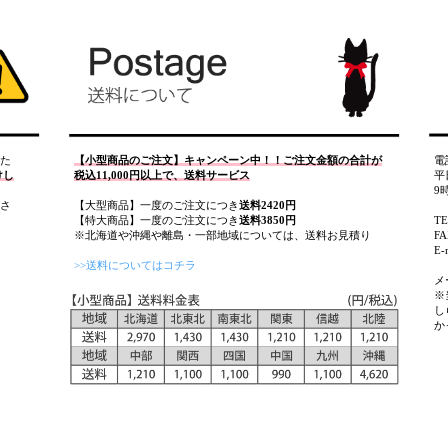
た
【小型商品のご注文】キャンペーン中！！ご注文金額の合計が
電
けし
税込11,000円以上で、送料サービス
平
9
さ
【大型商品】一度のご注文につき
送料2420円
【特大商品】一度のご注文につき
送料3850円
T
※北海道や沖縄や離島・一部地域については、送料お見積り
FA
E-
>>送料についてはコチラ
メ
※
し
か