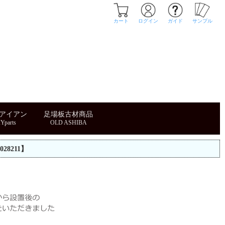
カート
ログイン
ガイド
サンプル
・アイアン
足場板古材商品
28211】