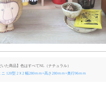
だいた商品】色はすべてNL（ナチュラル）
 120型 2Ｘ2 幅280ｍｍ×高さ280ｍｍ×奥行96ｍｍ