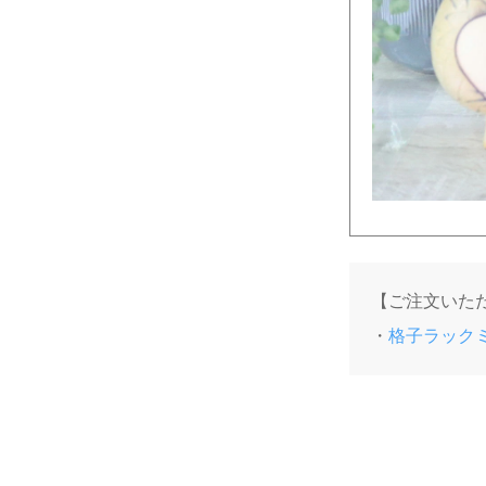
【ご注文いた
・
格子ラックミニ