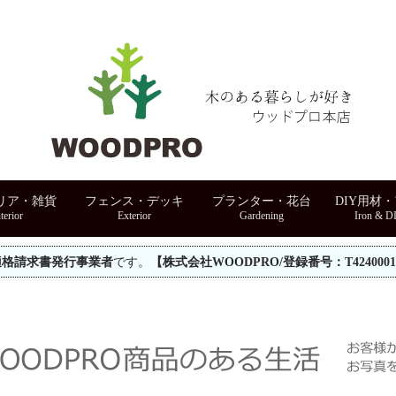
リア・雑貨
フェンス・デッキ
プランター・花台
DIY用材
適格請求書発行事業者
です。
【株式会社WOODPRO/登録番号：T42400010