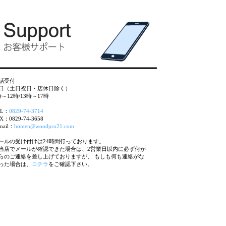
話受付
日（土日祝日・店休日除く）
時～12時/13時～17時
EL：
0829-74-3714
X：0829-74-3658
mail：
honten@woodpro21.com
ールの受け付けは24時間行っております。
当店でメールが確認できた場合は、2営業日以内に必ず何か
らのご連絡を差し上げておりますが、 もしも何も連絡がな
った場合は、
コチラ
をご確認下さい。