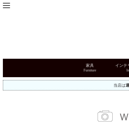
家具
インテ
当店は