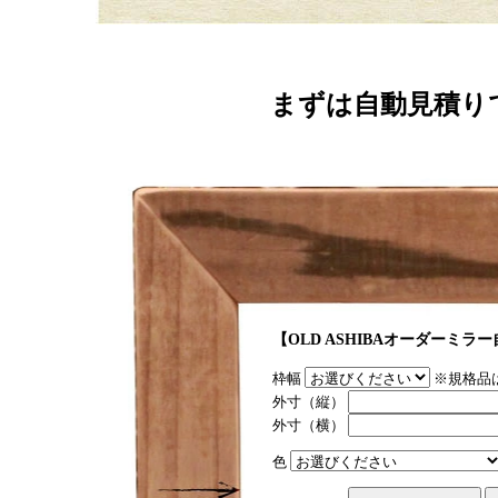
まずは自動見積りで
【OLD ASHIBAオーダーミラ
枠幅
※規格品
外寸（縦）
外寸（横）
色