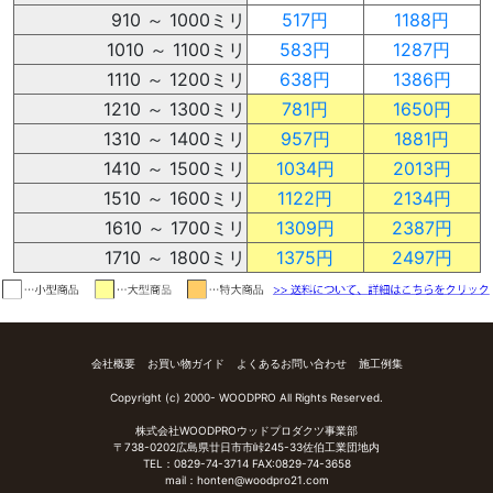
910 ～ 1000ミリ
517円
1188円
1010 ～ 1100ミリ
583円
1287円
1110 ～ 1200ミリ
638円
1386円
1210 ～ 1300ミリ
781円
1650円
1310 ～ 1400ミリ
957円
1881円
1410 ～ 1500ミリ
1034円
2013円
1510 ～ 1600ミリ
1122円
2134円
1610 ～ 1700ミリ
1309円
2387円
1710 ～ 1800ミリ
1375円
2497円
会社概要
お買い物ガイド
よくあるお問い合わせ
施工例集
Copyright (c) 2000- WOODPRO All Rights Reserved.
株式会社WOODPROウッドプロダクツ事業部
〒738-0202広島県廿日市市峠245-33佐伯工業団地内
TEL：
0829-74-3714
FAX:0829-74-3658
mail：
honten@woodpro21.com