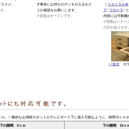
オススメ。
ず事前にお持ちのデッキが入るかど
（
リストラルＭ
です。
うか確認をお願いします。
ア
/
フローラ
/ 
※背面はオープンです。
内部には可動棚
※背面はシナベ
の穴があります
>>拡大
ガラ
ｃｍ。一般的なお掃除ロボットがテレビボード下に侵入可能なように、隙間10ｃｍ
下の隙間 8ｃｍ
下の隙間 10ｃ