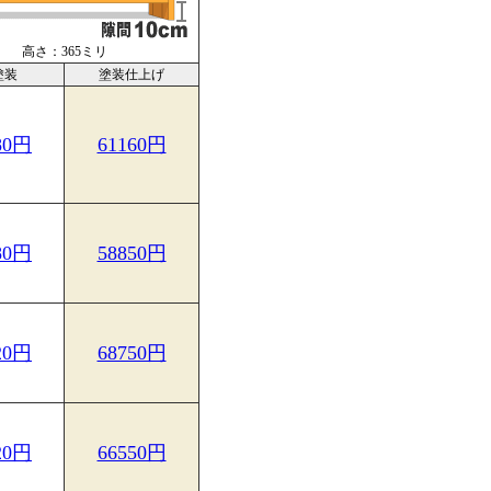
高さ：365ミリ
塗装
塗装仕上げ
80円
61160円
80円
58850円
20円
68750円
20円
66550円