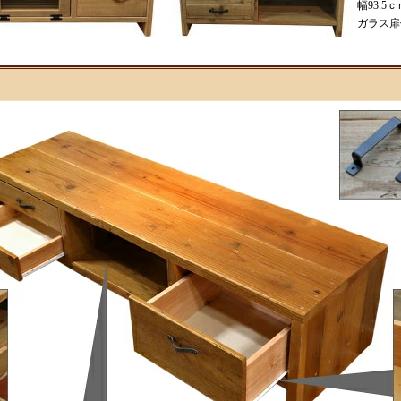
幅93.
ガラス扉