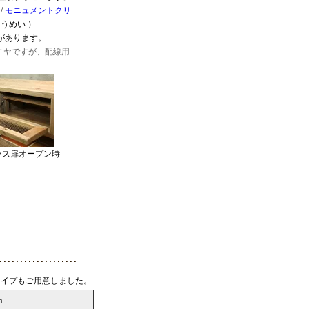
/
モニュメントクリ
とうめい ）
があります。
ニヤですが、配線用
。
ス扉オープン時
タイプもご用意しました。
ｍ