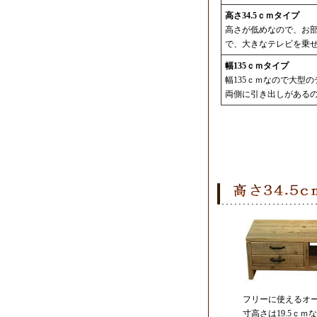
高さ34.5ｃｍタイプ
高さが低めなので、お
で、大きなテレビを乗
幅135ｃｍタイプ
幅135ｃｍなので大型
両側に引き出しがある
フリーに使えるオ
寸高さは19.5ｃｍ