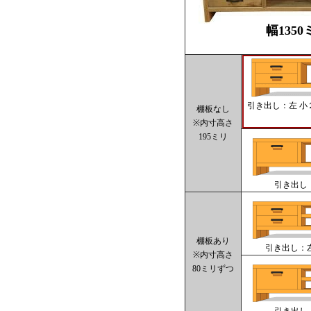
幅1350
引き出し：左 小
棚板なし
※内寸高さ
195ミリ
引き出し
棚板あり
引き出し：左
※内寸高さ
80ミリずつ