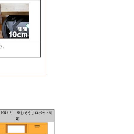
さ。
100ミリ ※おそうじロボット対
応