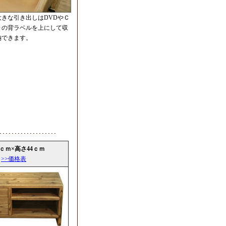
大きな引き出しはDVDやＣ
Ｄの背ラベルを上にして収
納できます。
.5ｃｍ×高さ44ｃｍ
>>価格表