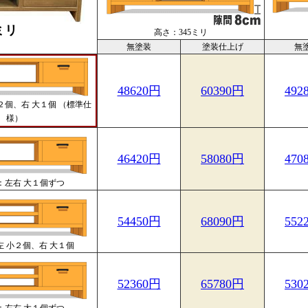
ミリ
高さ：345ミリ
無塗装
塗装仕上げ
無
48620円
60390円
492
２個、右 大１個 （標準仕
様）
46420円
58080円
470
：左右 大１個ずつ
54450円
68090円
552
 小２個、右 大１個
52360円
65780円
530