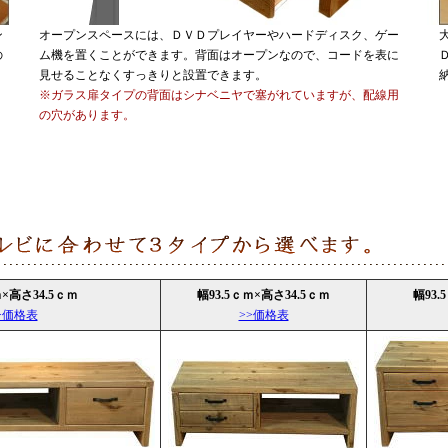
ン
オープンスペースには、ＤＶＤプレイヤーやハードディスク、ゲー
の
ム機を置くことができます。背面はオープンなので、コードを表に
見せることなくすっきりと設置できます。
※ガラス扉タイプの背面はシナベニヤで塞がれていますが、配線用
の穴があります。
×高さ34.5ｃｍ
幅93.5ｃｍ×高さ34.5ｃｍ
幅93
>価格表
>>価格表