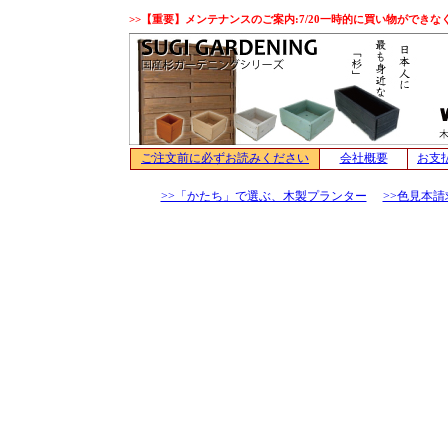
>>【重要】メンテナンスのご案内:7/20一時的に買い物ができな
>>「かたち」で選ぶ、木製プランター
>>色見本