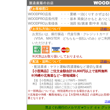
お客様窓口
WOODPRO店長
・・・
栗栖 一治(くりす かずはる)
WOODPRO店長代理
・・・
坂本 篤俊(さかもと あつとし
WOODPROお客様係
・・・
池田 拓/廣瀬 豊/中本 光哉
お支払方法について
詳細へ
お支払いは、銀行振込・代金引換・クレジットカード
（VISA、MASTER どちらも一括払いのみ）がご利
いただけます。
※JCBはお取り扱いしておりません
配送・送料について
詳細へ
・配送業者：ヤマト運輸/西濃運輸など適切な業者
【小型商品】ご注文金額合計10,800円以上で送料無料
※沖縄や北海道など一部地域除く
【送
【小型商品】地域により756円～3996円
料】
【大型商品】1回のご注文につき送料2160円
【特大商品】1回のご注文につき送料5400円
※一部商品については、特別送料がかかる場合があります。
※北海道や沖縄・離島地域などは【大型/特大商品】の送料はお見積
要となります。
詳細
気まぐれ発行のメルマガ ■ウッド ｄｅ グッド