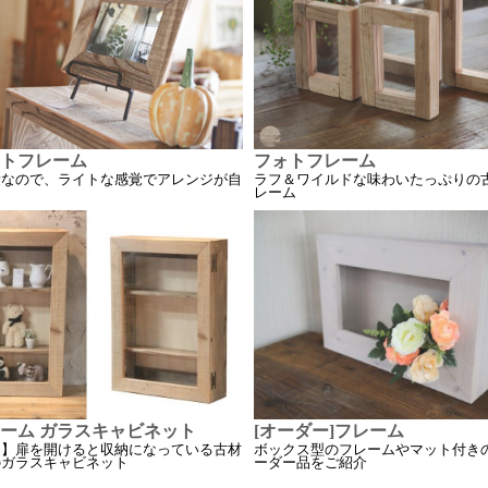
トフレーム
フォトフレーム
量なので、ライトな感覚でアレンジが自
ラフ＆ワイルドな味わいたっぷりの
レーム
ーム ガラスキャビネット
[オーダー]フレーム
定】扉を開けると収納になっている古材
ボックス型のフレームやマット付き
のガラスキャビネット
ーダー品をご紹介