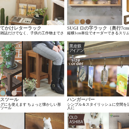
てかけレターラック
SUGI ロの字ラック（奥行7c
や雑誌だけでなく、子供の工作物までさ
縦横1cm単位でオーダーできるスリ
る
スツール
ハンガーバー
グにも使えます ちょっと懐かしい形
シンプル＆スタイリッシュに空間を
スツール
人に