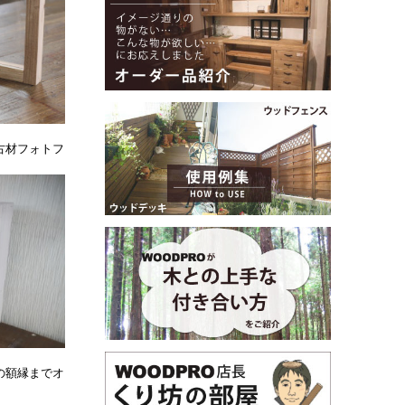
古材フォトフ
の額縁までオ