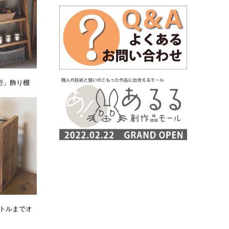
型」飾り棚
トルまでオ