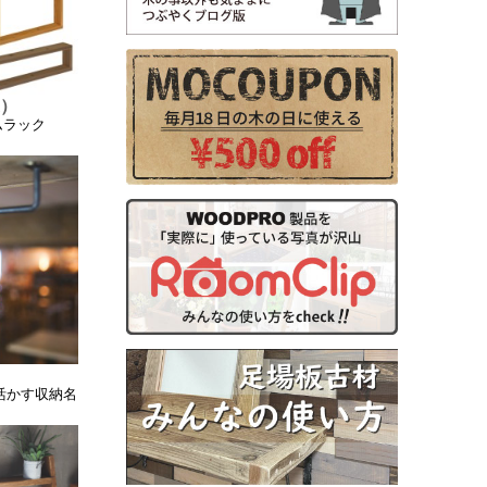
m）
ムラック
活かす収納名