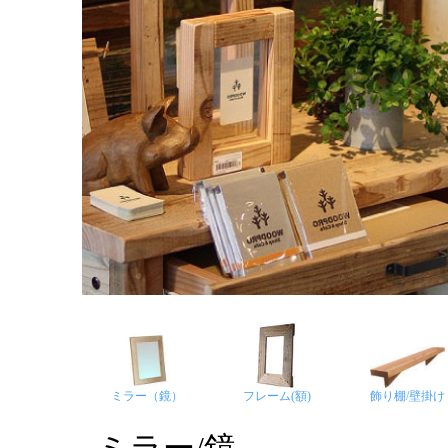
ミラー（鏡）
フレーム(額)
飾り棚/壁掛け
ミラー/鏡