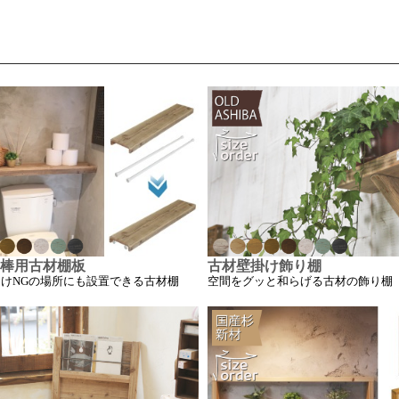
棒用古材棚板
古材壁掛け飾り棚
けNGの場所にも設置できる古材棚
空間をグッと和らげる古材の飾り棚