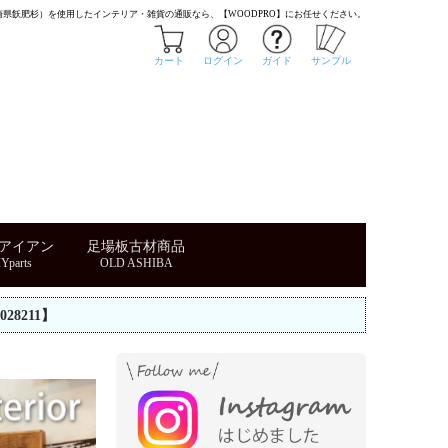
（宮崎県飫肥杉）を使用したインテリア・雑貨の通販なら、【WOODPRO】にお任せください。
カート
ログイン
ガイド
サンプル
・アイアン
足場板古材商品
28211】