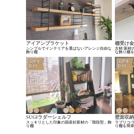
アイアンブラケット
棚受け金
シンプルでインテリアを選ばないアレンジ自由な
古材/新材
飾り棚
な飾り棚
SUGIラダーシェルフ
壁面収納
スッキリとした印象の国産杉新材の「階段型」飾
ラブリコ/
り棚
り棚を簡単