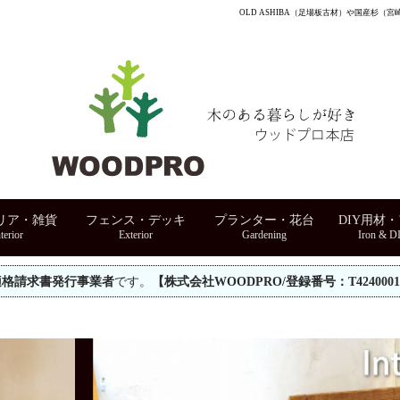
OLD ASHIBA（足場板古材）や国産杉
リア・雑貨
フェンス・デッキ
プランター・花台
DIY用材
適格請求書発行事業者
です。
【株式会社WOODPRO/登録番号：T42400010