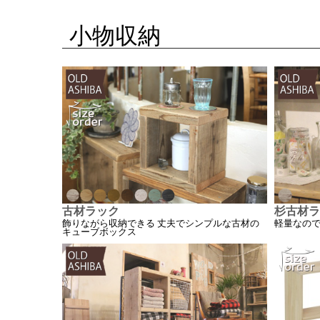
小物収納
古材ラック
杉古材ラ
飾りながら収納できる 丈夫でシンプルな古材の
軽量なの
キューブボックス