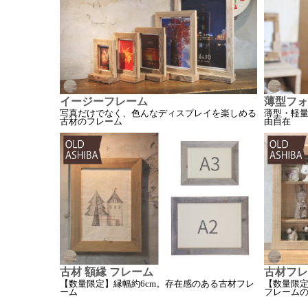
イージーフレーム
薄型フォ
写真だけでなく、色んなディスプレイを楽しめる
薄型・軽
古材のフレーム
由自在
古材 額縁 フレーム
古材フレ
【数量限定】縁幅約6cm。存在感のある古材フレ
【数量限
ーム
フレーム