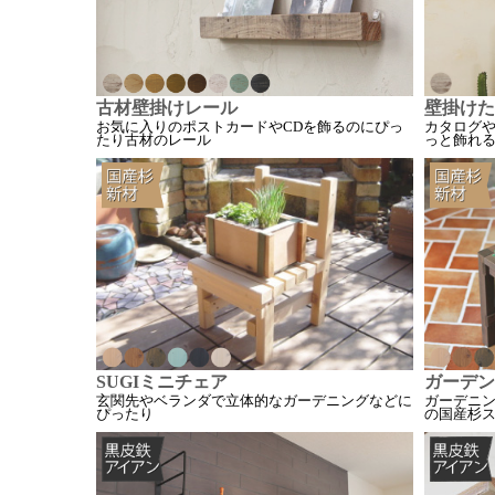
古材壁掛けレール
壁掛けた
お気に入りのポストカードやCDを飾るのにぴっ
カタログ
たり古材のレール
っと飾れ
SUGIミニチェア
ガーデン
玄関先やベランダで立体的なガーデニングなどに
ガーデニン
ぴったり
の国産杉