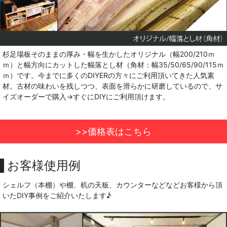
杉足場板そのままの厚み・幅を生かしたオリジナル（幅200/210ｍ
ｍ）と幅方向にカットした幅落とし材（角材：幅35/50/65/90/115ｍ
ｍ）です。今までに多くのDIYERの方々にご利用頂いてきた人気素
材。古材の味わいを残しつつ、表面を滑らかに研磨しているので、サ
イズオーダーで購入→すぐにDIYにご利用頂けます。
>>価格表はこちら
お客様使用例
シェルフ（本棚）や棚、机の天板、カウンターなどなどお客様から頂
いたDIY事例をご紹介いたします♪