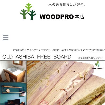
足場板古材をサイズオーダーで全国へお届けします！無垢の木材をDIYで天板や棚板に♪